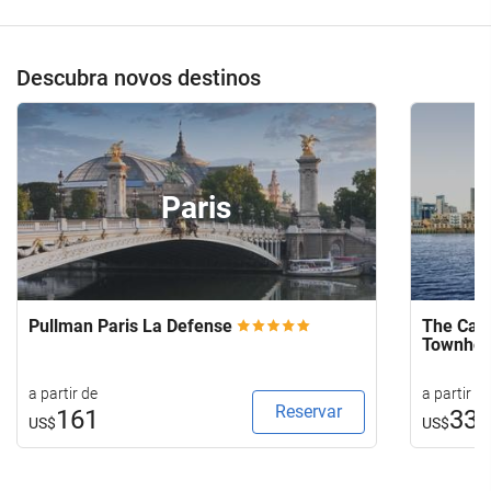
Descubra novos destinos
Paris
Pullman Paris La Defense
The Capi
Townho
a partir de
a partir de
Reservar
161
33
US$
US$