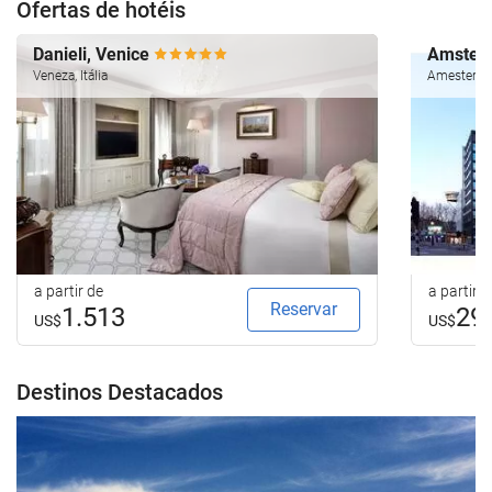
Ofertas de hotéis
Danieli, Venice
Amsterd
Veneza, Itália
Amesterdão
a partir de
a partir d
Reservar
1.513
29
US$
US$
Destinos Destacados