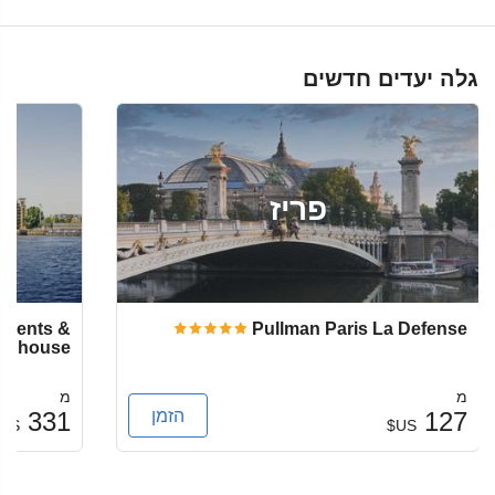
גלה יעדים חדשים
פריז
rtments &
Pullman Paris La Defense
wnhouse
מ
מ
הזמן
331
127
US$
US$