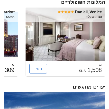
המלונות הפופולריים
Marriott
Danieli, Venice
ונציה, איטליה
אמסטרדם, Netherlands
מ
מ
הזמן
309
1,508
US$
US$
יעדים מודגשים