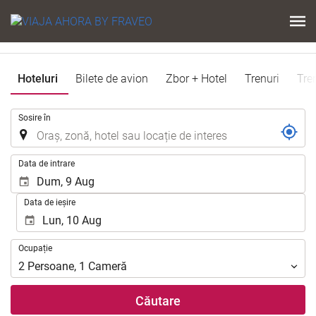
Hoteluri
Bilete de avion
Zbor + Hotel
Trenuri
Tre
.
Sosire în
.
Data de intrare
Data de ieșire
Ocupație
Ocupație
2
Persoane
,
1
Cameră
Căutare