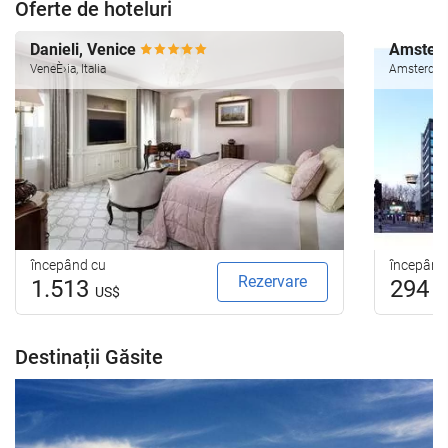
Oferte de hoteluri
Danieli, Venice
Amsterd
VeneÈ›ia, Italia
Amsterdam
începând cu
începând
Rezervare
1.513
294
US$
U
Destinații Găsite