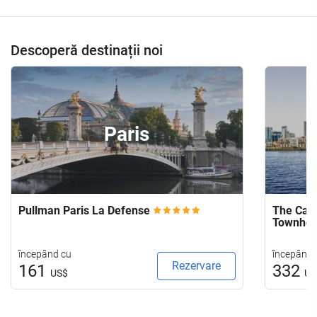
Descoperă destinații noi
Paris
Pullman Paris La Defense
The Capi
Townho
începând cu
începând 
Rezervare
161
332
US$
US