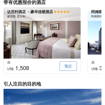
带有优惠报价的酒店
达涅利酒店 －豪华连锁酒店
阿姆斯
威尼斯, 意大利
阿姆斯特丹
自
自
预定
1,508
30
US$
US$
引人注目的目的地