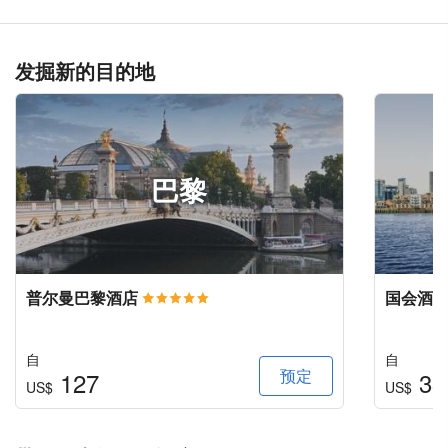
发掘新的目的地
巴黎
普尔曼巴黎酒店
国会酒
自
自
预定
127
33
US$
US$