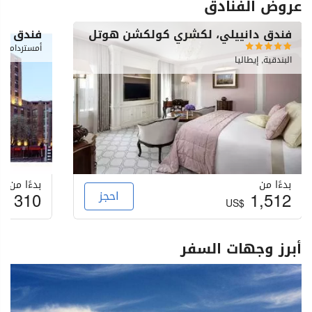
عروض الفنادق
فندق دانييلي، لكشري كولكشن هوتل
فندق ما
أمستردام, ه
البندقية, إيطاليا
بدءًا من
بدءًا من
1,512
احجز
310
S$
US$
أبرز وجهات السفر