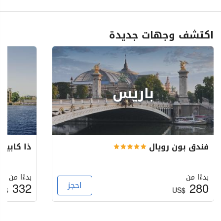
اكتشف وجهات جديدة
باريس
فندق بون رويال
ذا كابيتا
بدءًا من
بدءًا من
280
احجز
332
S$
US$