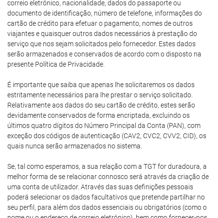
correio eletrónico, nacionalidade, dados do passaporte ou
documento de identificação, número de telefone, informações do
cartão de crédito para efetuar o pagamento, nomes de outros
viajantes e quaisquer outros dados necessários à prestação do
serviço que nos sejam solicitados pelo fornecedor. Estes dados
serão armazenados e conservados de acordo com o disposto na
presente Política de Privacidade.
É importante que saiba que apenas lhe solicitaremos os dados
estritamente necessários para lhe prestar o serviço solicitado.
Relativamente aos dados do seu cartão de crédito, estes serão
devidamente conservados de forma encriptada, excluindo os
últimos quatro dígitos do Número Principal da Conta (PAN), com
exceção dos códigos de autenticação (CAV2, CVC2, CVV2, CID), os
quais nunca serão armazenados no sistema.
Se, tal como esperamos, a sua relação com a TGT for duradoura, a
melhor forma de se relacionar connosco será através da criação de
uma conta de utilizador. Através das suas definições pessoais
poderá selecionar os dados facultativos que pretende partilhar no
seu perfil, para além dos dados essenciais ou obrigatórios (como o
nome ou o endereço de correio eletrónico), bem como fornecer-nos