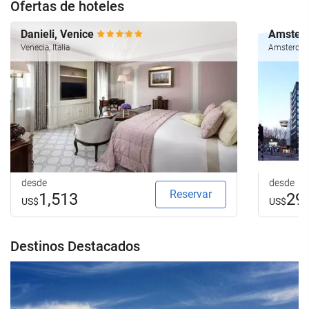
Ofertas de hoteles
Danieli, Venice
Amsterd
Venecia, Italia
Amsterdam
desde
desde
Reservar
1,513
29
US$
US$
Destinos Destacados