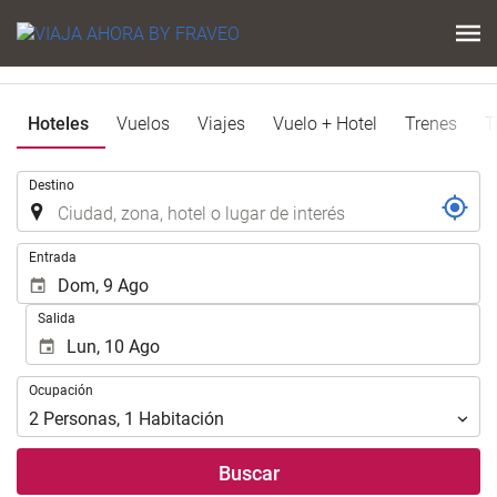
Hoteles
Vuelos
Viajes
Vuelo + Hotel
Trenes
T
Introduzca
Destino
el
lugar
de
Introduzca
Entrada
destino
las
en
fechas
Salida
el
de
que
inicio
realizar
y
Ocupación
la
Ocupación
fin
búsqueda
para
2
Personas
,
1
Habitación
de
realizar
su
la
Buscar
alojamiento..
búsqueda