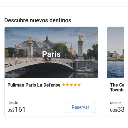
de
su
hotel.
Descubre nuevos destinos
París
Pullman Paris La Defense
The Capi
Townho
desde
desde
Reservar
161
33
US$
US$