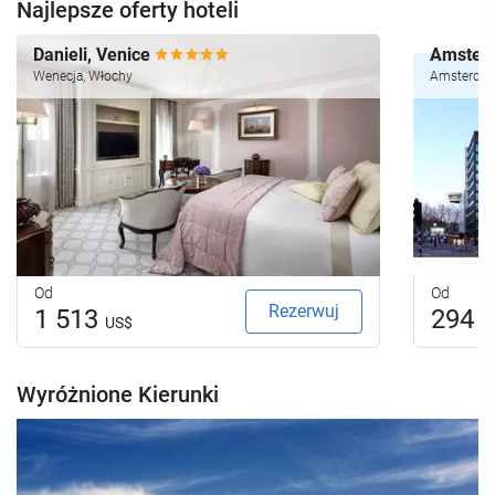
Najlepsze oferty hoteli
Danieli, Venice
Amsterd
Wenecja, Włochy
Amsterdam
Od
Od
Rezerwuj
1 513
294
US$
U
Wyróżnione Kierunki