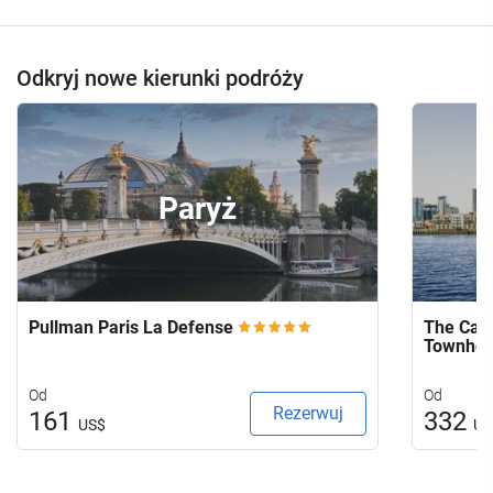
Odkryj nowe kierunki podróży
Paryż
Pullman Paris La Defense
The Capi
Townho
Od
Od
Rezerwuj
161
332
US$
US